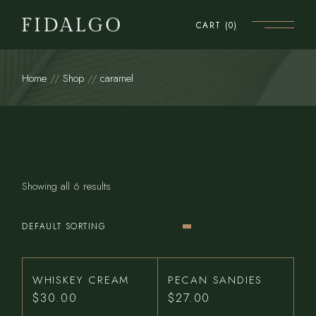
Skip
to
CART
(0)
the
content
Home
Shop
caramel
Showing all 6 results
DEFAULT SORTING
WHISKEY CREAM
PECAN SANDIES
$
30.00
$
27.00