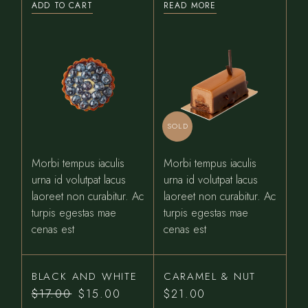
ADD TO CART
READ MORE
SOLD
Morbi tempus iaculis
Morbi tempus iaculis
urna id volutpat lacus
urna id volutpat lacus
laoreet non curabitur. Ac
laoreet non curabitur. Ac
turpis egestas mae
turpis egestas mae
cenas est
cenas est
BLACK AND WHITE
CARAMEL & NUT
$
17.00
$
15.00
$
21.00
Original
Current