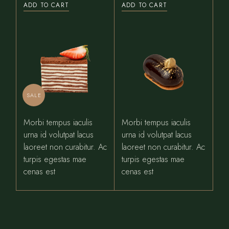
price
price
ADD TO CART
ADD TO CART
was:
is:
$17.00.
$15.00.
SALE
Morbi tempus iaculis
Morbi tempus iaculis
urna id volutpat lacus
urna id volutpat lacus
laoreet non curabitur. Ac
laoreet non curabitur. Ac
turpis egestas mae
turpis egestas mae
cenas est
cenas est